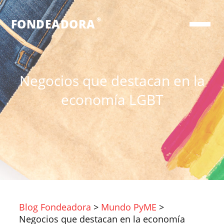
®
FONDEADORA
Negocios que destacan en la
economía LGBT
Blog Fondeadora
>
Mundo PyME
>
Negocios que destacan en la economía