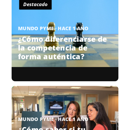
Destacado
MUNDO PYME · HACE 1 AÑO
¿Cómo diferenciarse de
la competencia de
forma auténtica?
MUNDO PYME · HACE 1 AÑO
¿Cómo saber si tu