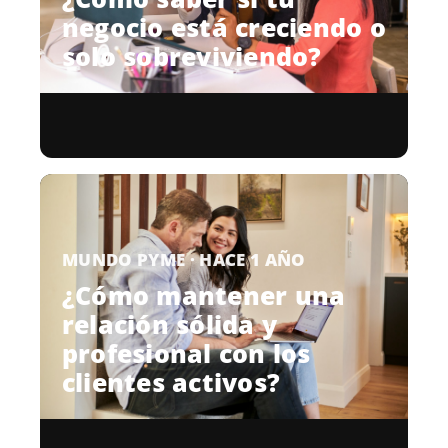
negocio está creciendo o
solo sobreviviendo?
MUNDO PYME · HACE 1 AÑO
¿Cómo mantener una
relación sólida y
profesional con los
clientes activos?