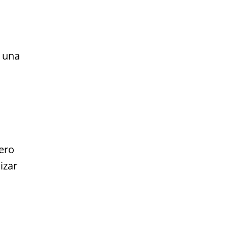
r una
ero
izar