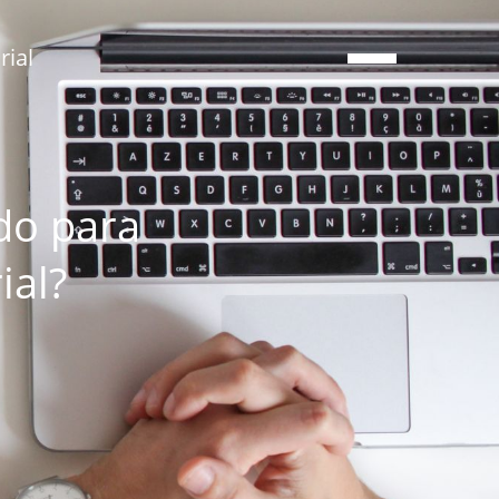
ial
do para
ial?