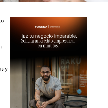
to
n
as y