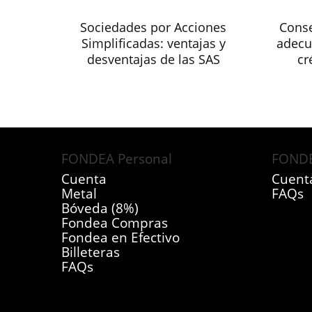
Sociedades por Acciones
Conse
Simplificadas: ventajas y
adecu
desventajas de las SAS
cr
FONDEA Personal
FONDE
Cuenta
Cuent
Metal
FAQs
Bóveda (8%)
Fondea Compras
Fondea en Efectivo
Billeteras
FAQs