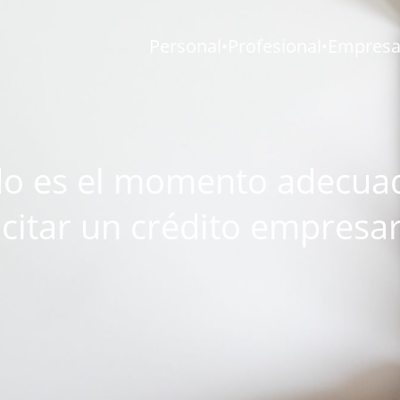
Personal
Profesional
Empresar
•
•
o es el momento adecua
icitar un crédito empresar