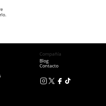
re
rlo.
Compañía
Blog
Contacto
s