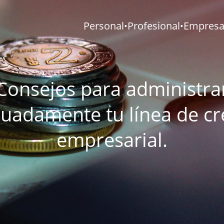
Personal
Profesional
Empresar
•
•
Consejos para administra
uadamente tu línea de cr
empresarial.