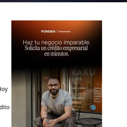
Hoy
dito