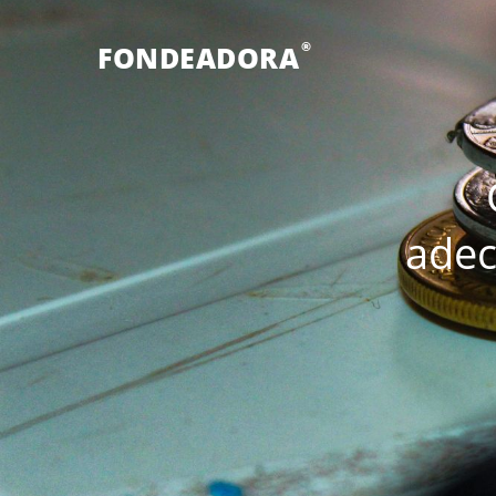
®
FONDEADORA
adec