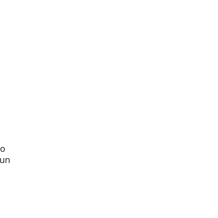
to
 un