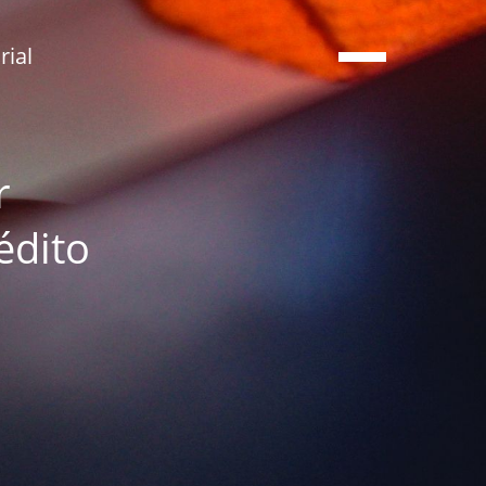
ial
r
édito