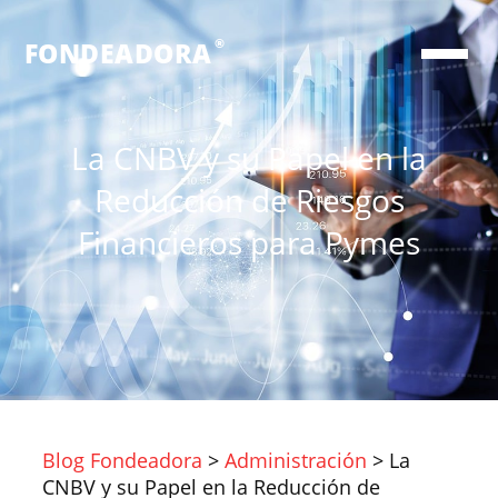
®
FONDEADORA
La CNBV y su Papel en la
Reducción de Riesgos
Financieros para Pymes
Blog Fondeadora
>
Administración
>
La
CNBV y su Papel en la Reducción de