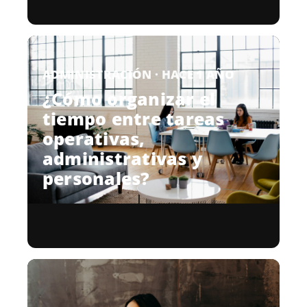
ADMINISTRACIÓN · HACE 1 AÑO
¿Cómo organizar el
tiempo entre tareas
operativas,
administrativas y
personales?