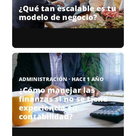
¿Qué tan escalable es tu
modelo de negocio?
ADMINISTRACIÓN · HACE 1 AÑO
¿Cómo manejar las
finanzas si no se tiene
experiencia en
contabilidad?