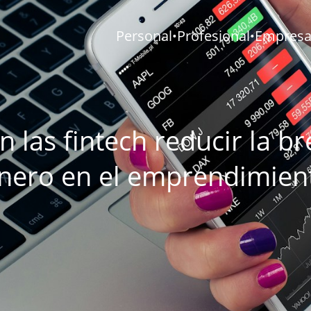
Personal
Profesional
Empresar
•
•
 las fintech reducir la b
nero en el emprendimien