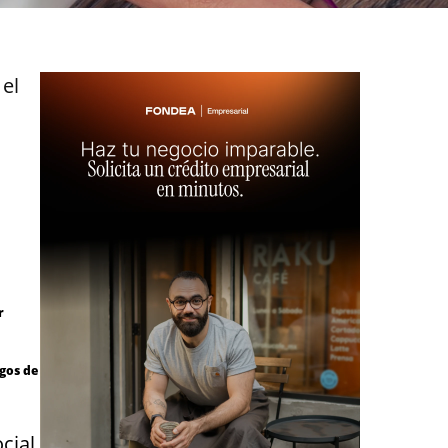
 el
r
sgos de
cial.