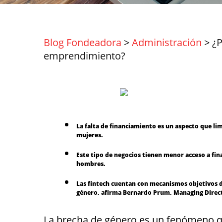
Blog Fondeadora
>
Administración
>
¿P
emprendimiento?
La falta de financiamiento es un aspecto que li
mujeres.
Este tipo de negocios tienen menor acceso a fi
hombres.
Las fintech cuentan con mecanismos objetivos d
género, afirma Bernardo Prum, Managing Direc
La brecha de género es un fenómeno que 