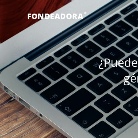
®
FONDEADORA
¿Pueden
gé