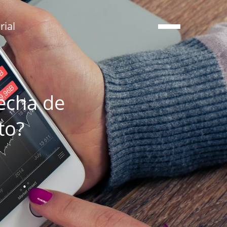
ial
recha de
to?