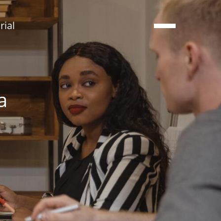
ial
a