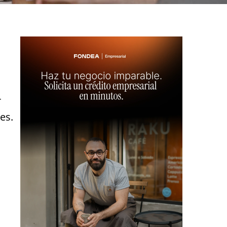
r
es.