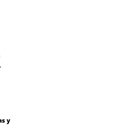
a
,
as y