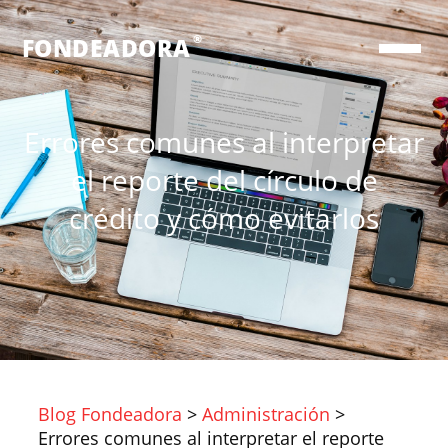
®
FONDEADORA
Errores comunes al interpretar
el reporte del círculo de
crédito y cómo evitarlos
Blog Fondeadora
>
Administración
>
Errores comunes al interpretar el reporte