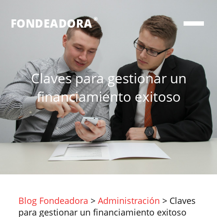
®
FONDEADORA
Claves para gestionar un
financiamiento exitoso
Blog Fondeadora
>
Administración
>
Claves
para gestionar un financiamiento exitoso