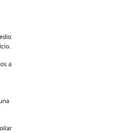
edio
cio.
os a
 una
ollar