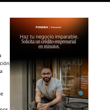
a
nción
 a
de
amos