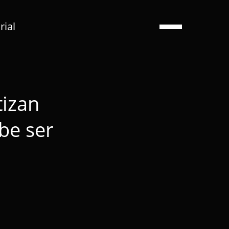
ial
tizan
be ser