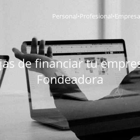
Personal
Profesional
Empresar
•
•
jas de financiar tu empre
Fondeadora