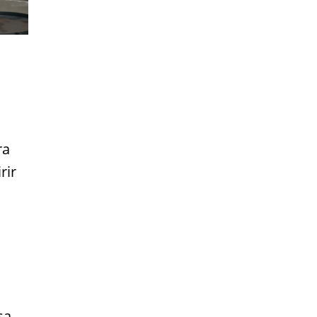
ra
rir
sa