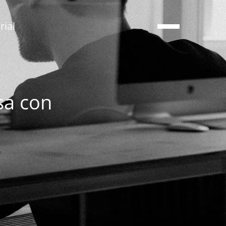
ial
sa con