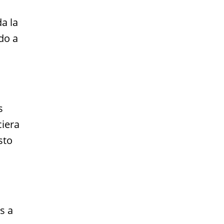
a la
do a
s
ciera
sto
s a