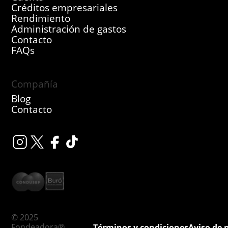
Créditos empresariales
Rendimiento
Administración de gastos
Contacto
FAQs
Compañía
Blog
Contacto
© 2025
Fondeadora®
Términos y condiciones
Aviso de 