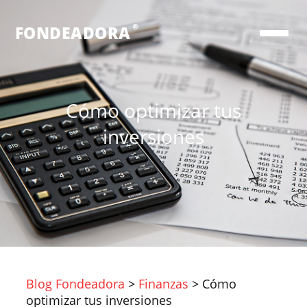
®
FONDEADORA
Cómo optimizar tus
inversiones
Blog Fondeadora
>
Finanzas
>
Cómo
optimizar tus inversiones