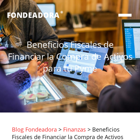
®
FONDEADORA
Beneficios Fiscales de
Financiar la Compra de Activos
para tu Pyme
Blog Fondeadora
>
Finanzas
>
Beneficios
Fiscales de Financiar la Compra de Activos