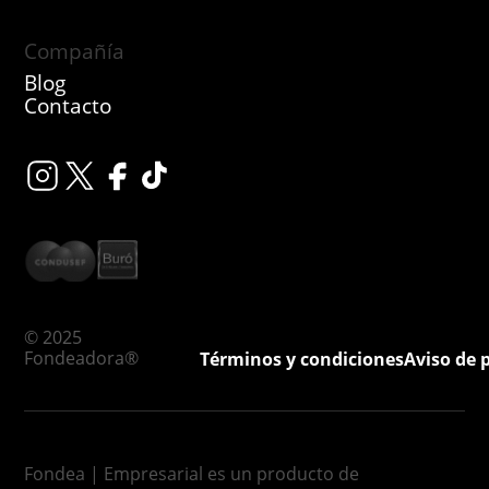
Compañía
Blog
Contacto
© 2025
Fondeadora®
Términos y condiciones
Aviso de 
Fondea | Empresarial es un producto de