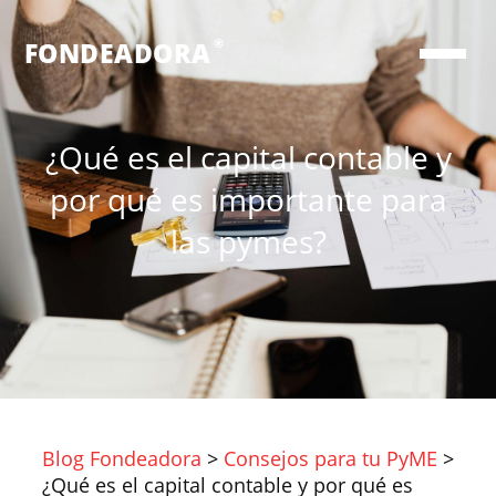
®
FONDEADORA
¿Qué es el capital contable y
por qué es importante para
las pymes?
Blog Fondeadora
>
Consejos para tu PyME
>
¿Qué es el capital contable y por qué es