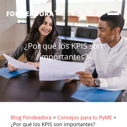
®
FONDEADORA
¿Por qué los KPIS son
importantes?
Blog Fondeadora
>
Consejos para tu PyME
>
¿Por qué los KPIS son importantes?