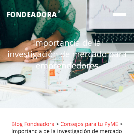
®
FONDEADORA
Importancia de la
investigación de mercado para
emprendedores
Blog Fondeadora
>
Consejos para tu PyME
>
Importancia de la investigación de mercado