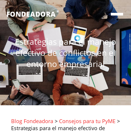
®
FONDEADORA
Estrategias para el manejo
efectivo de conflictos en el
entorno empresarial
Blog Fondeadora
>
Consejos para tu PyME
>
Estrategias para el manejo efectivo de