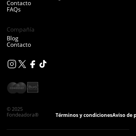
Contacto
FAQs
Compañía
Blog
Contacto
© 2025
Fondeadora®
Términos y condiciones
Aviso de 