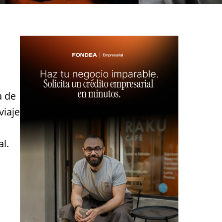
a de
viaje
al.