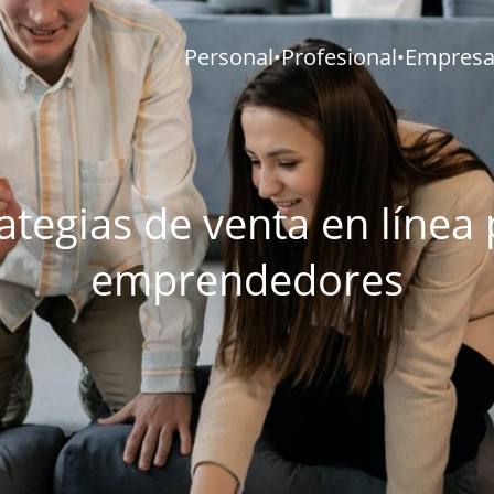
Personal
Profesional
Empresar
•
•
ategias de venta en línea
emprendedores