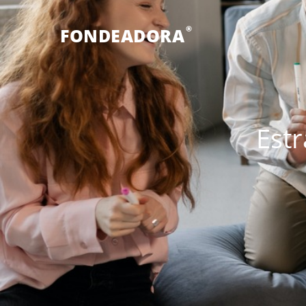
®
FONDEADORA
Estr