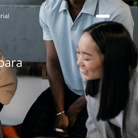
ial
 para