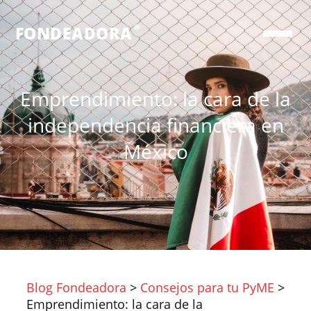
®
FONDEADORA
Emprendimiento: la cara de la
independencia financiera en
México
Blog Fondeadora
>
Consejos para tu PyME
>
Emprendimiento: la cara de la