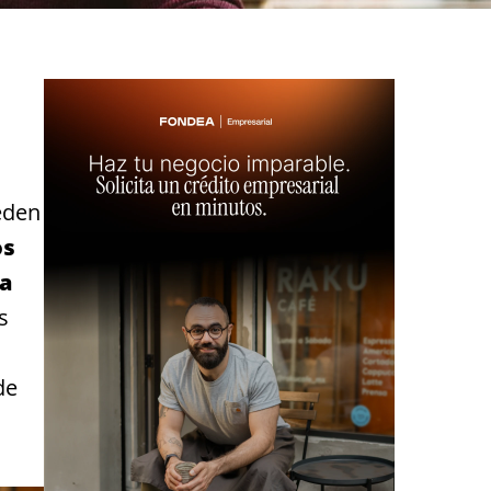
eden
os
la
s
de