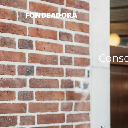
®
FONDEADORA
Conse