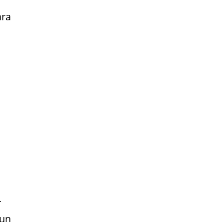
ara
r
 un