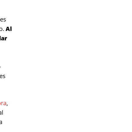
les
io.
Al
lar
o
des
ora
,
al
a