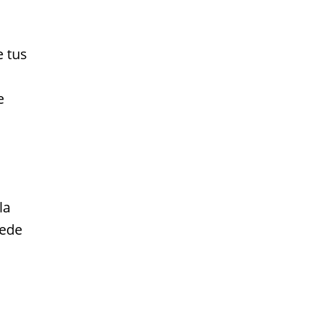
e tus
e
la
uede