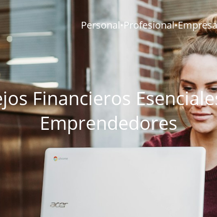
Personal
Profesional
Empresar
•
•
jos Financieros Esenciale
Emprendedores