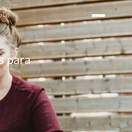
ial
s para