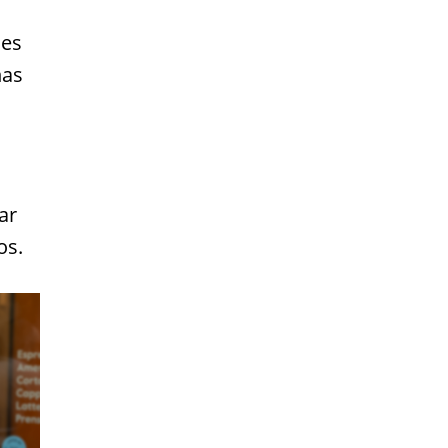
mes
ñas
ar
os.