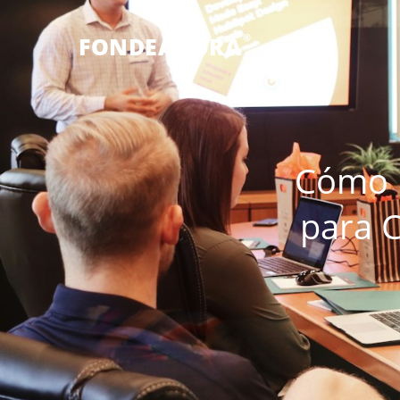
®
FONDEADORA
Cómo l
para 