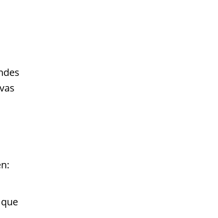
andes
ivas
n:
 que