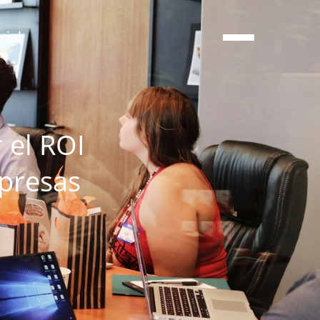
ial
 el ROI
presas