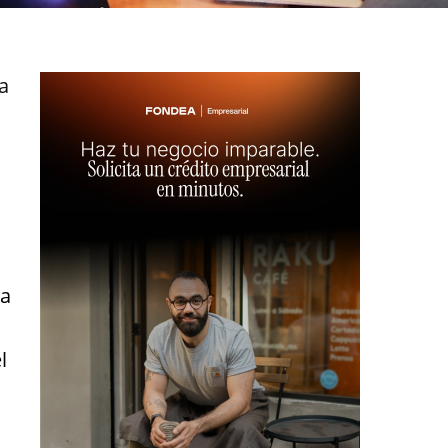
a
la
l