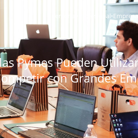
Personal
Profesional
Empresar
•
•
as Pymes Pueden Utilizar
Competir con Grandes Em