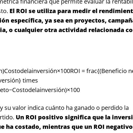
étrica financiera que permite evaluar la rentabi
sto.
El ROI se utiliza para medir el rendimien
ión específica, ya sea en proyectos, campañ
, o cualquier otra actividad relacionada co
)Costodelainversión×100ROI = frac{(Beneficio n
nversión} times
eto−Costodelainversión)​×100
y su valor indica cuánto ha ganado o perdido la
rtido.
Un ROI positivo significa que la invers
ue ha costado, mientras que un ROI negativo