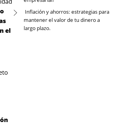
lidad
to
Inflación y ahorros: estrategias para
mantener el valor de tu dinero a
as
largo plazo.
n el
eto
ión