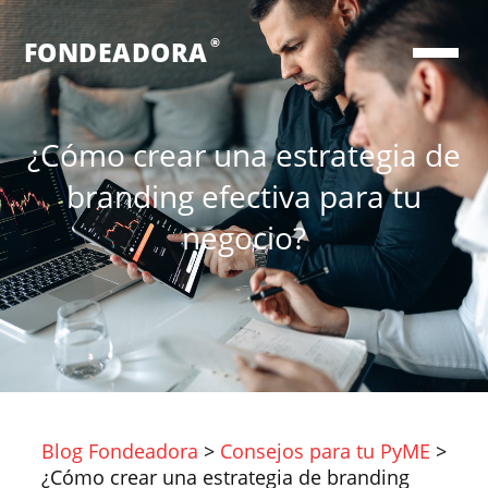
®
FONDEADORA
¿Cómo crear una estrategia de
branding efectiva para tu
negocio?
Blog Fondeadora
>
Consejos para tu PyME
>
¿Cómo crear una estrategia de branding