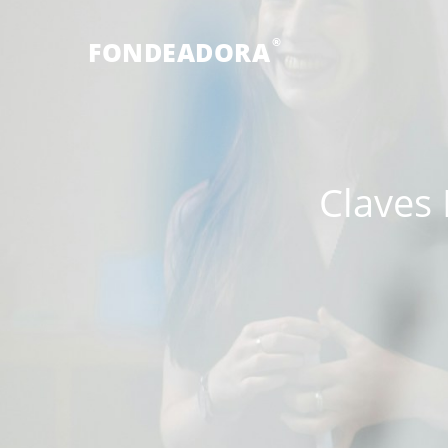
®
FONDEADORA
Claves