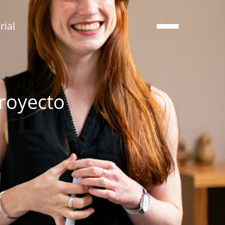
ial
royecto