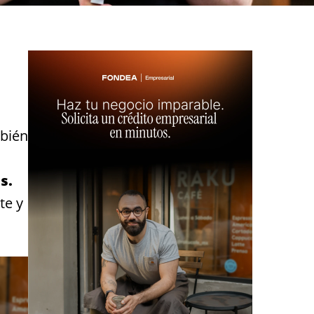
mbién
s.
te y