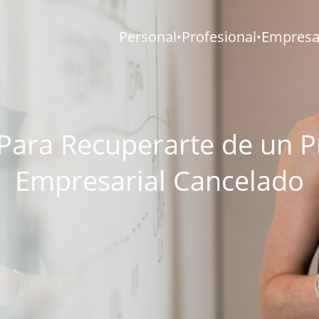
Personal
Profesional
Empresar
•
•
 Para Recuperarte de un P
Empresarial Cancelado