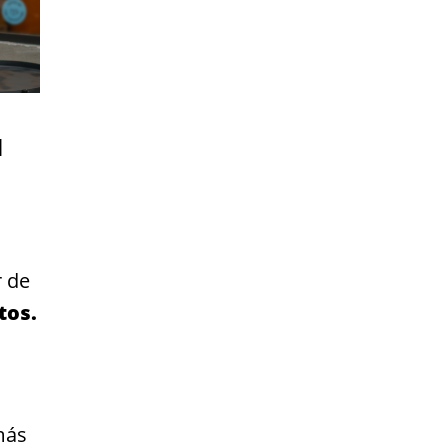
N
r de
tos.
más