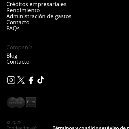
Créditos empresariales
Rendimiento
Administración de gastos
Contacto
FAQs
Compañía
Blog
Contacto
© 2025
Fondeadora®
Términos y condiciones
Aviso de 