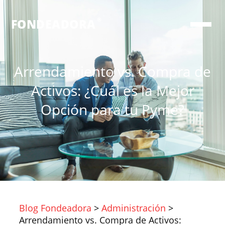
®
FONDEADORA
Arrendamiento vs. Compra de
Activos: ¿Cuál es la Mejor
Opción para tu Pyme?
Blog Fondeadora
>
Administración
>
Arrendamiento vs. Compra de Activos: