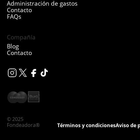
Administración de gastos
Contacto
FAQs
Compañía
Blog
Contacto
© 2025
Fondeadora®
Términos y condiciones
Aviso de 