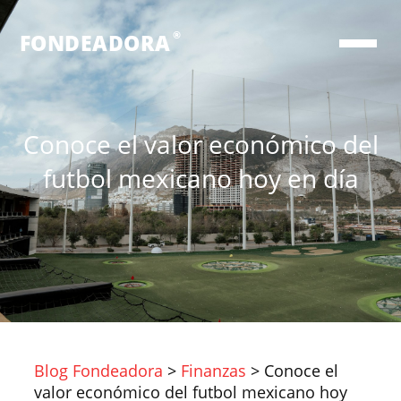
®
FONDEADORA
Conoce el valor económico del
futbol mexicano hoy en día
Blog Fondeadora
>
Finanzas
>
Conoce el
valor económico del futbol mexicano hoy