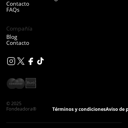
Contacto
FAQs
Compañía
Blog
Contacto
© 2025
Fondeadora®
Términos y condiciones
Aviso de 