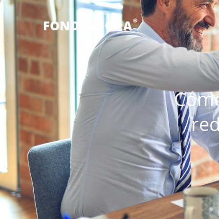
®
FONDEADORA
Cómo 
red