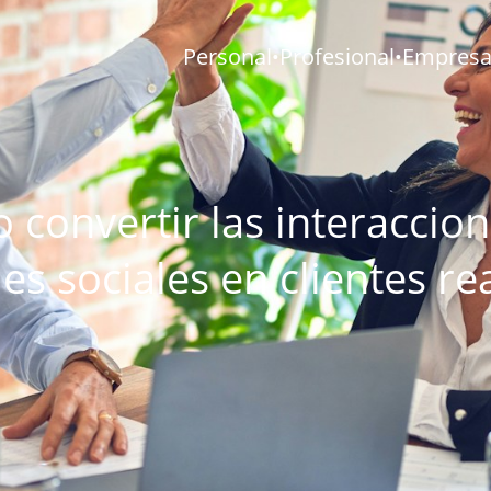
Personal
Profesional
Empresar
•
•
convertir las interaccio
es sociales en clientes re