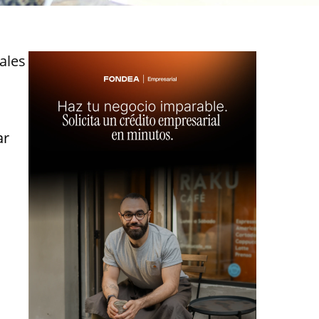
ales
ar