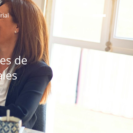
ial
nes de
ales