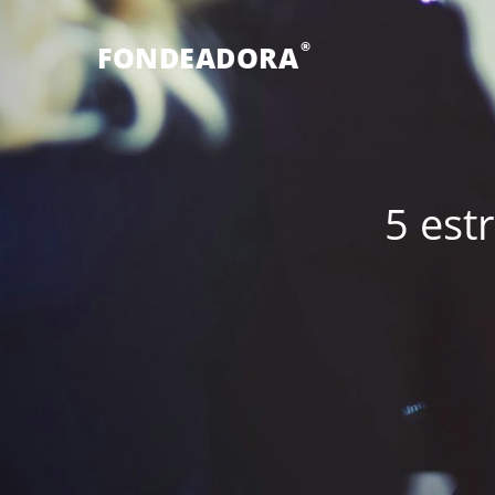
®
FONDEADORA
5 est