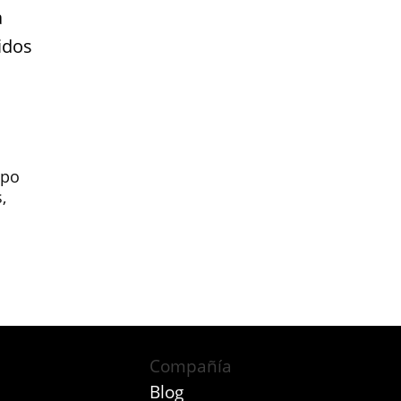
a
idos
mpo
,
Compañía
Blog