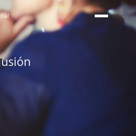
ial
lusión