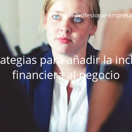
Personal
Profesional
Empresar
•
•
rategias para añadir la inc
financiera al negocio