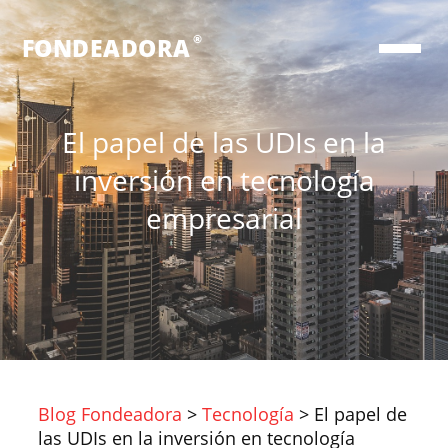
®
FONDEADORA
El papel de las UDIs en la
inversión en tecnología
empresarial
Blog Fondeadora
>
Tecnología
>
El papel de
las UDIs en la inversión en tecnología