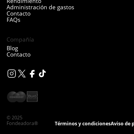
Rendimiento
Administración de gastos
Contacto
FAQs
Compañía
Blog
Contacto
© 2025
Fondeadora®
Términos y condiciones
Aviso de 