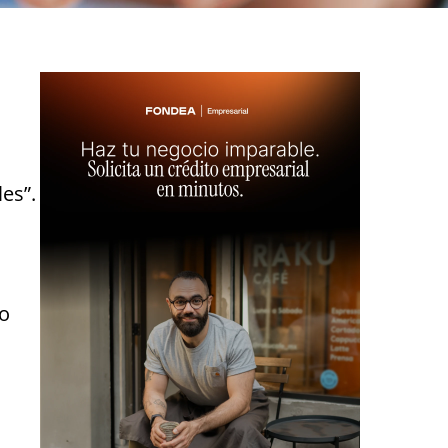
es”.
to