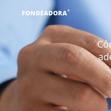
®
FONDEADORA
Cóm
ad