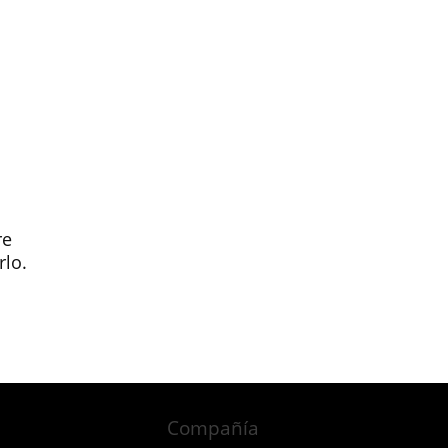
re
rlo.
Compañía