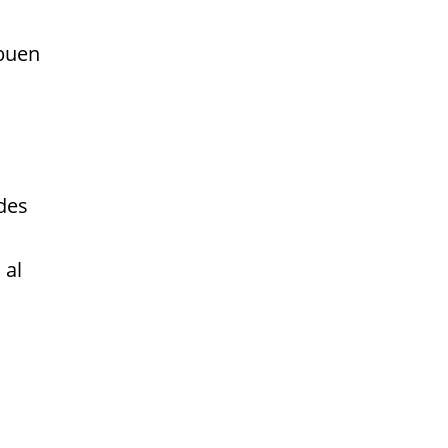
 buen
des
 al