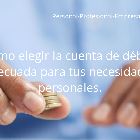
Personal
Profesional
Empresar
•
•
o elegir la cuenta de dé
ecuada para tus necesida
personales.