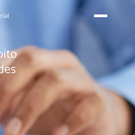
ial
bito
des