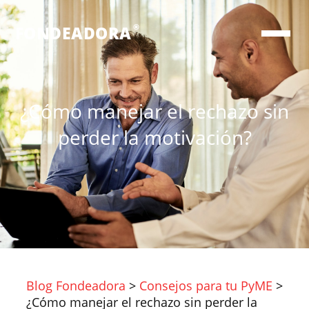
®
FONDEADORA
¿Cómo manejar el rechazo sin
perder la motivación?
Blog Fondeadora
>
Consejos para tu PyME
>
¿Cómo manejar el rechazo sin perder la