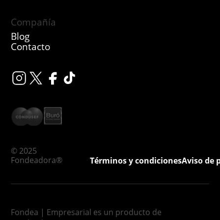
Compañía
Blog
Contacto
© 2025
Fondeadora®
Términos y condiciones
Aviso de 
Fondea | Empresarial es un producto de