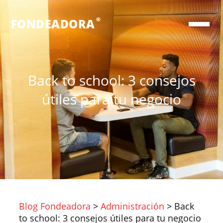
®
FONDEADORA
Back to school: 3 consejos
útiles para tu negocio
Blog Fondeadora
>
Administración
>
Back
to school: 3 consejos útiles para tu negocio