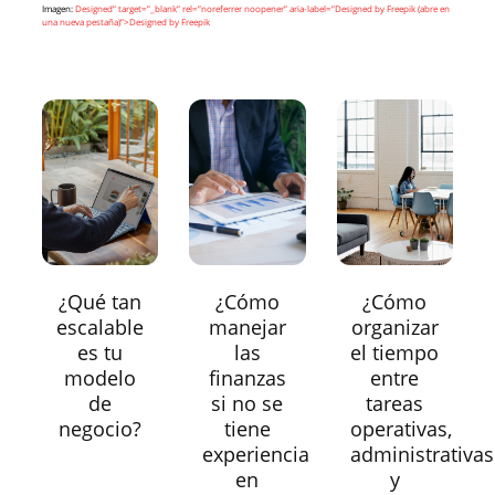
Imagen:
Designed” target=”_blank” rel=”noreferrer noopener” aria-label=”Designed by Freepik (abre en
una nueva pestaña)”>Designed by Freepik
¿Qué tan
¿Cómo
¿Cómo
escalable
manejar
organizar
es tu
las
el tiempo
modelo
finanzas
entre
de
si no se
tareas
negocio?
tiene
operativas,
experiencia
administrativas
en
y